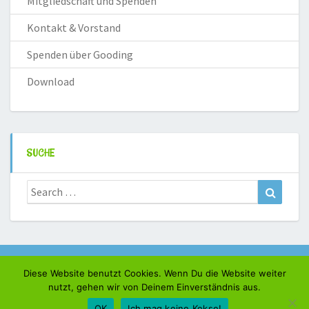
Mitgliedschaft und Spenden
Kontakt & Vorstand
Spenden über Gooding
Download
SUCHE
Search
Search
for:
Kontakt & Impressum
Diese Website benutzt Cookies. Wenn Du die Website weiter
Datenschutz
nutzt, gehen wir von Deinem Einverständnis aus.
OK
Ich mag keine Kekse!