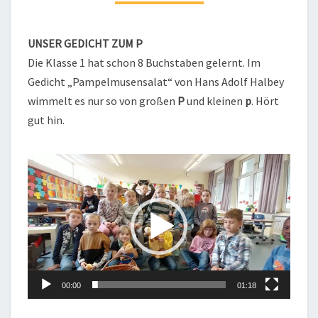
GEDICHT
ZUM
P
UNSER GEDICHT ZUM P
Die Klasse 1 hat schon 8 Buchstaben gelernt. Im
Gedicht „Pampelmusensalat“ von Hans Adolf Halbey
wimmelt es nur so von großen
P
und kleinen
p
. Hört
gut hin.
Video-
Player
00:00
01:18