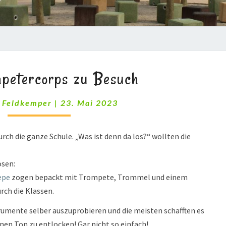
DAS
petercorps zu Besuch
TROMPETERCORPS
ZU
BESUCH
 Feldkemper
|
23. Mai 2023
h die ganze Schule. „Was ist denn da los?“ wollten die
ösen:
epe
zogen bepackt mit Trompete, Trommel und einem
rch die Klassen.
trumente selber auszuprobieren und die meisten schafften es
nen Ton zu entlocken! Gar nicht so einfach!