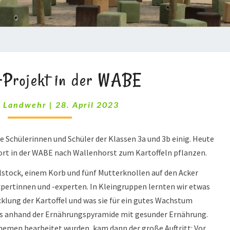
KARTOFFEL-
l-Projekt in der WABE
PROJEKT
IN
DER
u Landwehr
|
28. April 2023
WABE
lle Schülerinnen und Schüler der Klassen 3a und 3b einig. Heute
rt in der WABE nach Wallenhorst zum Kartoffeln pflanzen.
lstock, einem Korb und fünf Mutterknollen auf den Acker
expertinnen und -experten. In Kleingruppen lernten wir etwas
icklung der Kartoffel und was sie für ein gutes Wachstum
ns anhand der Ernährungspyramide mit gesunder Ernährung.
emen bearbeitet wurden, kam dann der große Auftritt: Vor